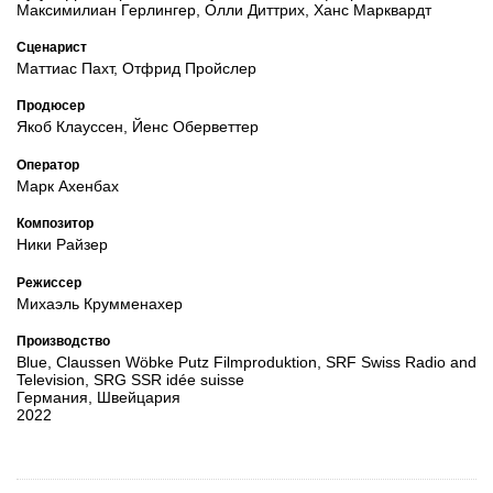
Максимилиан Герлингер, Олли Диттрих, Ханс Марквардт
Сценарист
Маттиас Пахт, Отфрид Пройслер
Продюсер
Якоб Клауссен, Йенс Оберветтер
Оператор
Марк Ахенбах
Композитор
Ники Райзер
Режиссер
Михаэль Крумменахер
Производство
Blue, Claussen Wöbke Putz Filmproduktion, SRF Swiss Radio and
Television, SRG SSR idée suisse
Германия, Швейцария
2022