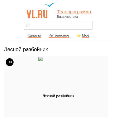
Телепрограмма
Владивостока
vl.ru - сайт
города
Владивостока
Каналы
Интересное
Моё
Лесной разбойник
+16