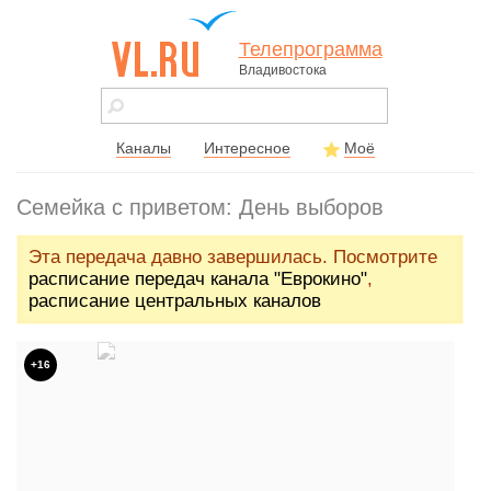
Телепрограмма
Владивостока
vl.ru - сайт
города
Владивостока
Каналы
Интересное
Моё
Семейка с приветом: День выборов
Эта передача давно завершилась. Посмотрите
расписание передач канала "Еврокино"
,
расписание центральных каналов
+16