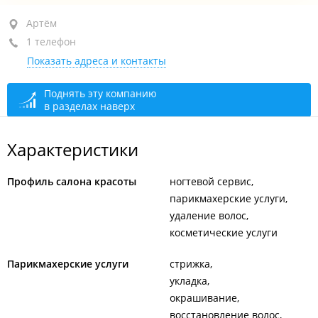
Артём, ул. Кооперативная, 4
Артём
1 телефон
1-й этаж
Показать адреса и контакты
+7 914 977-03-86
По предварительной записи
закрыто, откроется в
Поднять эту компанию
в разделах наверх
08:00
Характеристики
Профиль салона красоты
ногтевой сервис
парикмахерские услуги
удаление волос
косметические услуги
Парикмахерские услуги
стрижка
укладка
окрашивание
восстановление волос