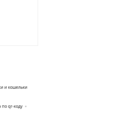
ки и кошельки
 по qr-коду