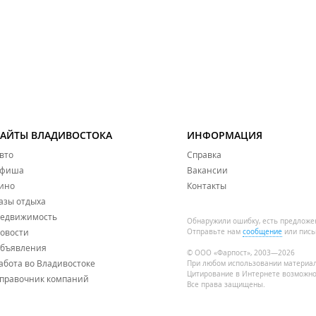
САЙТЫ ВЛАДИВОСТОКА
ИНФОРМАЦИЯ
вто
Справка
фиша
Вакансии
ино
Контакты
азы отдыха
едвижимость
Обнаружили ошибку, есть предложе
овости
Отправьте нам
сообщение
или пись
бъявления
© ООО «Фарпост», 2003—2026
абота во Владивостоке
При любом использовании материа
Цитирование в Интернете возможно
правочник компаний
Все права защищены.