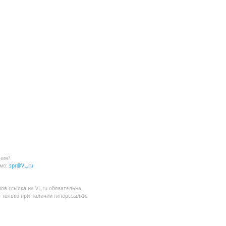
ния?
мо:
spr@VL.ru
лов
ссылка на VL.ru
обязательна.
 только при наличии гиперссылки.