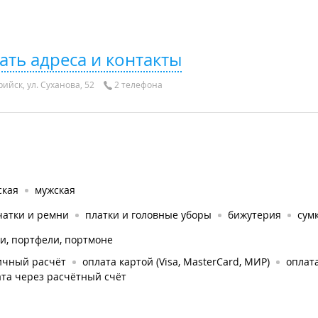
ать адреса и контакты
ийск, ул. Суханова, 52
2 телефона
ская
мужская
чатки и ремни
платки и головные уборы
бижутерия
сум
и, портфели, портмоне
ичный расчёт
оплата картой (Visa, MasterCard, МИР)
оплата
та через расчётный счёт