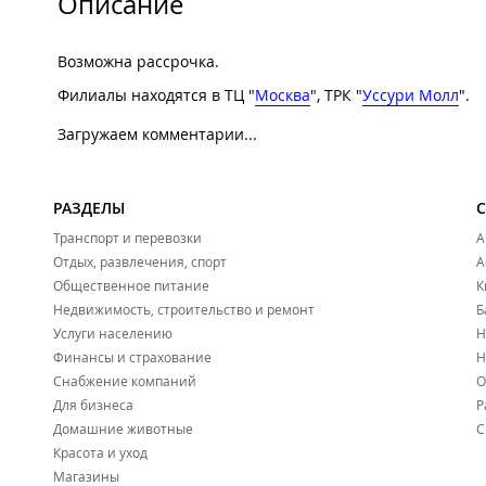
Описание
Возможна рассрочка.
Филиалы находятся в ТЦ "
Москва
", ТРК "
Уссури Молл
".
Загружаем комментарии...
РАЗДЕЛЫ
Транспорт и перевозки
А
Отдых, развлечения, спорт
А
Общественное питание
К
Недвижимость, строительство и ремонт
Б
Услуги населению
Н
Финансы и страхование
Н
Снабжение компаний
О
Для бизнеса
Р
Домашние животные
С
Красота и уход
Магазины