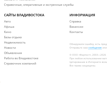
Справочные, оперативные и экстренные службы
САЙТЫ ВЛАДИВОСТОКА
ИНФОРМАЦИЯ
Авто
Справка
Афиша
Вакансии
Кино
Контакты
Базы отдыха
Недвижимость
Обнаружили ошибку, есть пре
Новости
Отправьте нам
сообщение
или
Объявления
© ООО «Фарпост», 2003—2026
Работа во Владивостоке
При любом использовании ма
Цитирование в Интернете возм
Справочник компаний
Все права защищены.