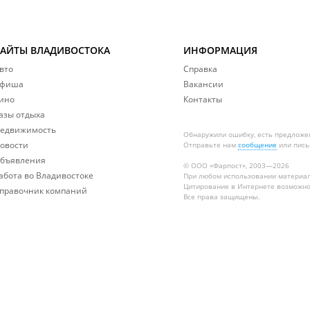
САЙТЫ ВЛАДИВОСТОКА
ИНФОРМАЦИЯ
вто
Справка
фиша
Вакансии
ино
Контакты
азы отдыха
едвижимость
Обнаружили ошибку, есть предложе
овости
Отправьте нам
сообщение
или пись
бъявления
© ООО «Фарпост», 2003—2026
абота во Владивостоке
При любом использовании материа
Цитирование в Интернете возможно
правочник компаний
Все права защищены.