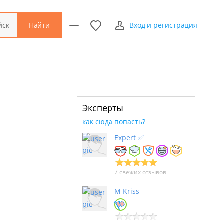
Найти
йск
Вход и регистрация
Эксперты
как сюда попасть?
Expert ✅
7 свежих отзывов
M Kriss