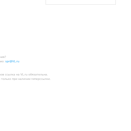
ния?
мо:
spr@VL.ru
лов
ссылка на VL.ru
обязательна.
 только при наличии гиперссылки.