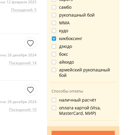
на: 12 февраля 2025
самбо
Посещений: 5
рукопашный бой
ММА
кудо
кикбоксинг
дзюдо
бокс
на: 26 декабря 2024
айкидо
Посещений: 14
армейский рукопашный
бой
Способы оплаты
наличный расчёт
на: 26 декабря 2024
оплата картой (Visa,
Посещений: 10
MasterCard, МИР)