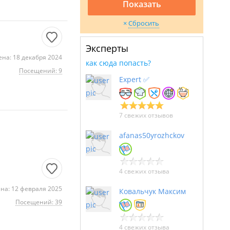
Показать
Сбросить
Эксперты
на: 18 декабря 2024
как сюда попасть?
Посещений: 9
Expert ✅
7 свежих отзывов
afanas50yrozhckov
4 свежих отзыва
на: 12 февраля 2025
Ковальчук Максим
Посещений: 39
4 свежих отзыва