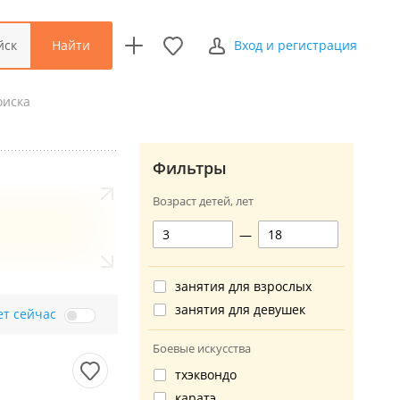
Найти
йск
Вход и регистрация
оиска
Фильтры
Возраст детей, лет
—
занятия для взрослых
занятия для девушек
ет сейчас
Боевые искусства
тхэквондо
каратэ