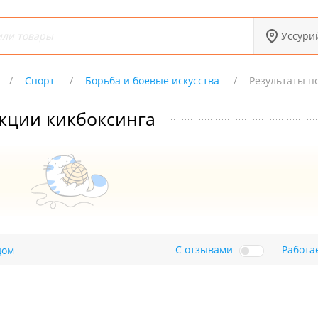
Уссури
Спорт
Борьба и боевые искусства
Результаты п
кции кикбоксинга
С отзывами
Работа
дом