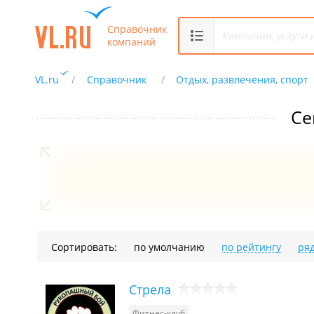
Справочник
компаний
VL.ru
Справочник
Отдых, развлечения, спорт
Се
Сортировать:
по умолчанию
по рейтингу
ря
Стрела
Фитнес-клуб