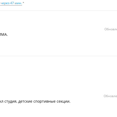
 через 47 мин.
Обновле
ММА.
Обновле
л студия, детские спортивные секции.