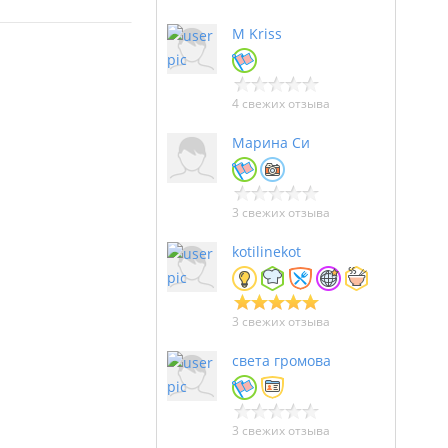
M Kriss
4 свежих отзыва
Марина Си
3 свежих отзыва
kotilinekot
3 свежих отзыва
света громова
3 свежих отзыва