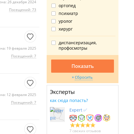
на: 26 декабря 2024
ортопед
Посещений: 73
психиатр
уролог
хирург
диспансеризация,
профосмотры
на: 19 февраля 2025
Посещений: 7
Показать
Сбросить
Эксперты
на: 12 февраля 2025
как сюда попасть?
Посещений: 7
Expert ✅
7 свежих отзывов