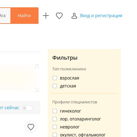
Найти
йск
Вход и регистрация
Фильтры
Тип поликлиники
взрослая
детская
Профили специалистов
ет сейчас
гинеколог
лор, отоларинголог
невролог
окулист, офтальмолог