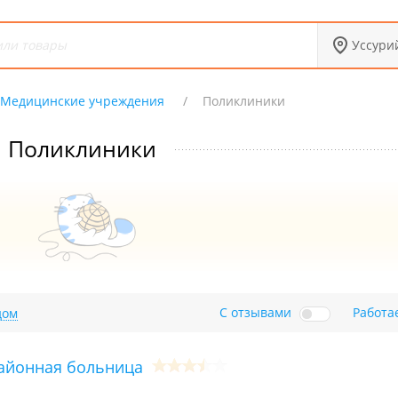
Уссури
Медицинские учреждения
Поликлиники
Поликлиники
С отзывами
Работа
дом
айонная больница