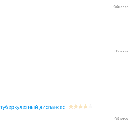
Обновле
Обновле
туберкулезный диспансер
Обновле