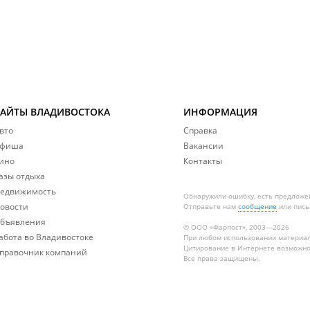
САЙТЫ ВЛАДИВОСТОКА
ИНФОРМАЦИЯ
вто
Справка
фиша
Вакансии
ино
Контакты
азы отдыха
едвижимость
Обнаружили ошибку, есть предложе
овости
Отправьте нам
сообщение
или пись
бъявления
© ООО «Фарпост», 2003—2026
абота во Владивостоке
При любом использовании материа
Цитирование в Интернете возможно
правочник компаний
Все права защищены.