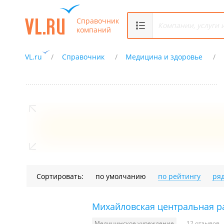
Справочник
компаний
VL.ru
Справочник
Медицина и здоровье
Сортировать:
по умолчанию
по рейтингу
ря
Михайловская центральная р
Медицинское учреждение
12 отзывов