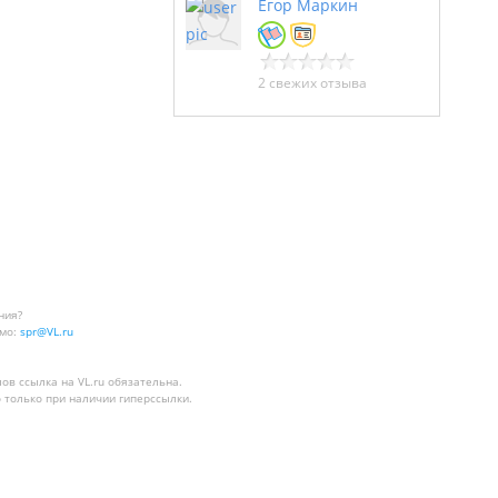
Егор Маркин
2 свежих отзыва
ния?
мо:
spr@VL.ru
лов
ссылка на VL.ru
обязательна.
 только при наличии гиперссылки.