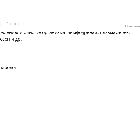
4 фото
Обновле
овлению и очистке организма, лимфодренаж, плазмаферез,
осон и др.
неролог