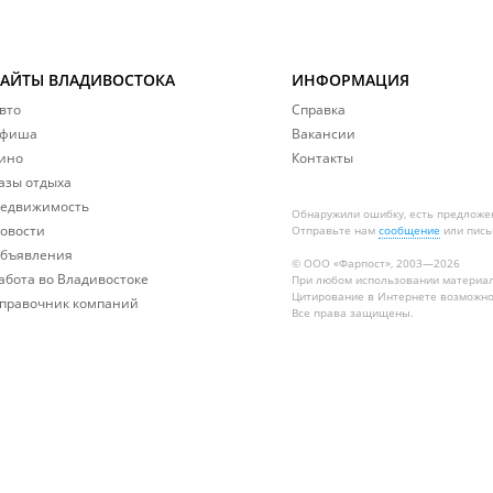
САЙТЫ ВЛАДИВОСТОКА
ИНФОРМАЦИЯ
вто
Справка
фиша
Вакансии
ино
Контакты
азы отдыха
едвижимость
Обнаружили ошибку, есть предложе
овости
Отправьте нам
сообщение
или пись
бъявления
© ООО «Фарпост», 2003—2026
абота во Владивостоке
При любом использовании материа
Цитирование в Интернете возможно
правочник компаний
Все права защищены.