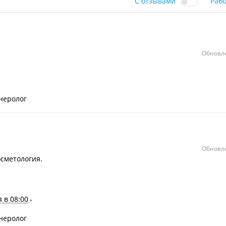
С отзывами
Раб
Обновле
неролог
Обновле
осметология.
 в 08:00
неролог