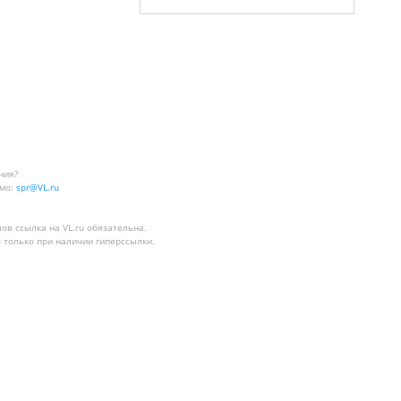
ния?
мо:
spr@VL.ru
лов
ссылка на VL.ru
обязательна.
 только при наличии гиперссылки.