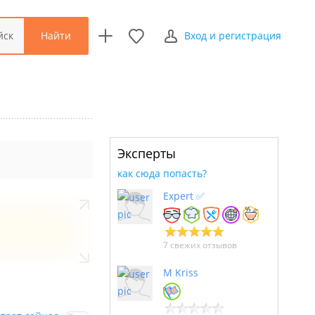
Найти
йск
Вход и регистрация
Эксперты
как сюда попасть?
Expert ✅
7 свежих отзывов
M Kriss