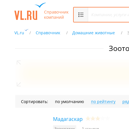
Справочник
компаний
VL.ru
Справочник
Домашние животные
Зоот
Сортировать:
по умолчанию
по рейтингу
ря
Мадагаскар
Зоомагазин
5 отзывов