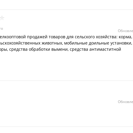
то
Обновле
лкооптовой продажей товаров для сельского хозяйства: корма,
льскохозяйственных животных, мобильные доильные установки,
оры, средства обработки вымени, средства антимаститной
Обновле