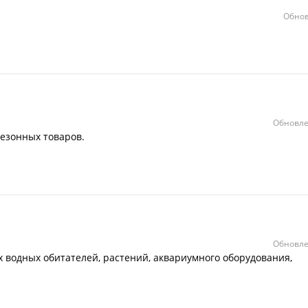
Обнов
Обновле
сезонных товаров.
Обновле
 водных обитателей, растений, аквариумного оборудования,