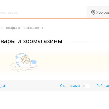
Уссури
Зоотовары и зоомагазины
овары и зоомагазины
С отзывами
Работа
дом