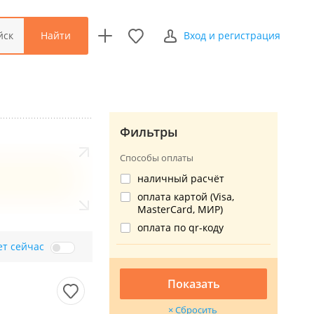
Найти
йск
Вход и регистрация
Фильтры
Способы оплаты
наличный расчёт
оплата картой (Visa,
MasterCard, МИР)
оплата по qr-коду
ет сейчас
Показать
Сбросить