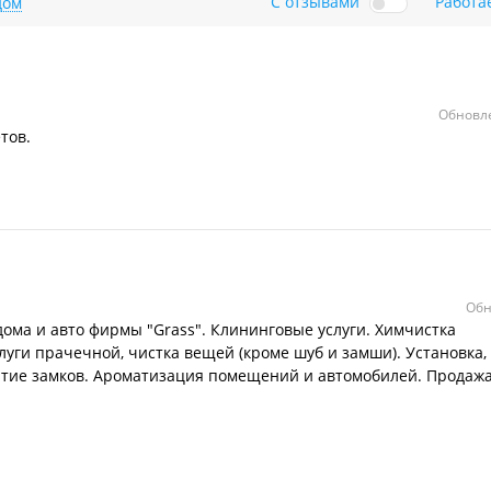
С отзывами
Работа
дом
Обновле
тов.
Обн
дома и авто фирмы "Grass". Клининговые услуги. Химчистка
луги прачечной, чистка вещей (кроме шуб и замши). Установка,
тие замков. Ароматизация помещений и автомобилей. Продаж