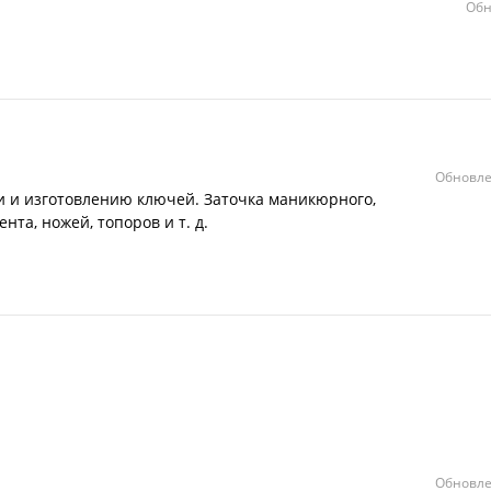
Обн
Обновле
и и изготовлению ключей. Заточка маникюрного,
та, ножей, топоров и т. д.
Обновле