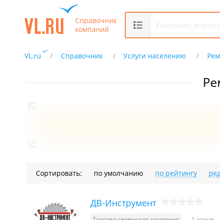
Справочник
компаний
VL.ru
Справочник
Услуги населению
Рем
Ре
Сортировать:
по умолчанию
по рейтингу
ря
ДВ-Инструмент
Торгово-сервисная компания
1 отзыв