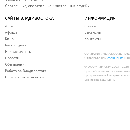
Справочные, оперативные и экстренные службы
САЙТЫ ВЛАДИВОСТОКА
ИНФОРМАЦИЯ
Авто
Справка
Афиша
Вакансии
Кино
Контакты
Базы отдыха
Недвижимость
Обнаружили ошибку, есть пре
Новости
Отправьте нам
сообщение
или
Объявления
© ООО «Фарпост», 2003—2026
Работа во Владивостоке
При любом использовании ма
Цитирование в Интернете возм
Справочник компаний
Все права защищены.