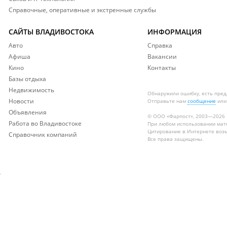
Справочные, оперативные и экстренные службы
САЙТЫ ВЛАДИВОСТОКА
ИНФОРМАЦИЯ
Авто
Справка
Афиша
Вакансии
Кино
Контакты
Базы отдыха
Недвижимость
Обнаружили ошибку, есть пре
Новости
Отправьте нам
сообщение
или
Объявления
© ООО «Фарпост», 2003—2026
Работа во Владивостоке
При любом использовании ма
Цитирование в Интернете возм
Справочник компаний
Все права защищены.