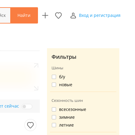
Найти
йск
Вход и регистрация
Фильтры
Шины
б/у
новые
Сезонность шин
ет сейчас
всесезонные
зимние
летние