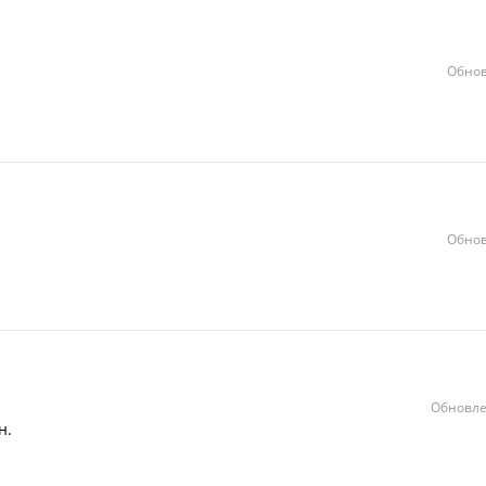
Обнов
Обнов
Обновле
н.