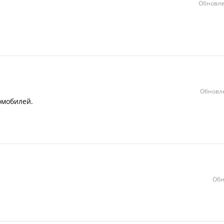
Обновле
Обновле
омобилей.
Обн