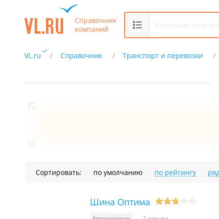
Справочник
компаний
VL.ru
Справочник
Транспорт и перевозки
Сортировать:
по умолчанию
по рейтингу
ря
Шина Оптима
Автомагазин
2 отзыва