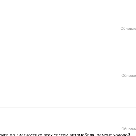
Обновле
Обновле
Обновле
луги по диагностике всех систем автомобиля, ремонт ходовой