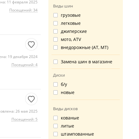
на: 11 февраля 2025
Виды шин
Посещений: 34
грузовые
легковые
джиперские
мото, ATV
внедорожные (AT, MT)
на: 19 декабря 2024
Замена шин в магазине
Посещений: 4
Диски
б/у
новые
Виды дисков
овлена: 26 мая 2025
кованые
Посещений: 5
литые
штампованные