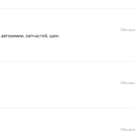
Обновле
 автохимии, запчастей, шин.
Обновле
Обновле