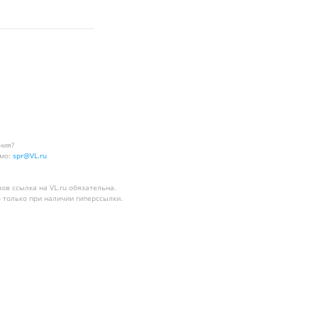
ния?
мо:
spr@VL.ru
лов
ссылка на VL.ru
обязательна.
 только при наличии гиперссылки.