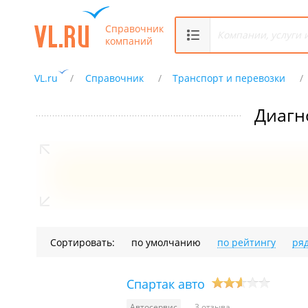
Справочник
компаний
VL.ru
Справочник
Транспорт и перевозки
Диагн
Сортировать:
по умолчанию
по рейтингу
ря
Спартак авто
Автосервис
3 отзыва