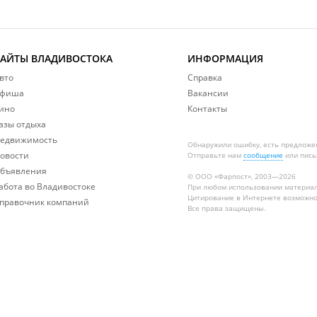
САЙТЫ ВЛАДИВОСТОКА
ИНФОРМАЦИЯ
вто
Справка
фиша
Вакансии
ино
Контакты
азы отдыха
едвижимость
Обнаружили ошибку, есть предложе
овости
Отправьте нам
сообщение
или пись
бъявления
© ООО «Фарпост», 2003—2026
абота во Владивостоке
При любом использовании материа
Цитирование в Интернете возможно
правочник компаний
Все права защищены.