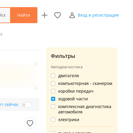
Найти
йск
Вход и регистрация
ка
Фильтры
Автодиагностика
двигателя
компьютерная - сканером
коробки передач
ходовой части
ет сейчас
комплексная диагностика
автомобиля
электрики