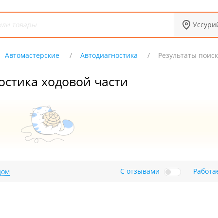
Уссури
Автомастерские
Автодиагностика
Результаты поис
остика ходовой части
С отзывами
Работа
дом