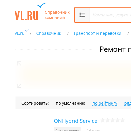
Справочник
компаний
VL.ru
Справочник
Транспорт и перевозки
Ремонт 
Сортировать:
по умолчанию
по рейтингу
ря
ONHybrid Service
Автокомплекс
14 фото