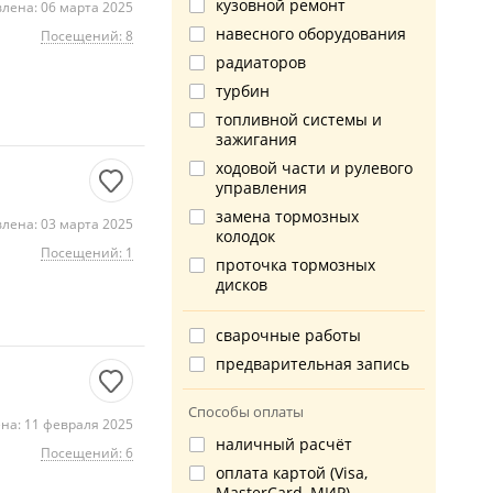
кузовной ремонт
лена: 06 марта 2025
навесного оборудования
Посещений: 8
радиаторов
турбин
топливной системы и
зажигания
ходовой части и рулевого
управления
замена тормозных
лена: 03 марта 2025
колодок
Посещений: 1
проточка тормозных
дисков
сварочные работы
предварительная запись
Способы оплаты
на: 11 февраля 2025
наличный расчёт
Посещений: 6
оплата картой (Visa,
MasterCard, МИР)