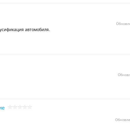
Обновле
усификация автомобиля.
Обновл
ие
Обновле