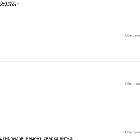
00–14:00
Обновле
Обновле
в
Обновле
 гибридов. Ремонт, сварка литья.