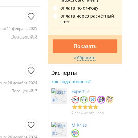
оплата по qr-коду
оплата через расчётный
счёт
на: 11 февраля 2025
Посещений: 2
Показать
Сбросить
Эксперты
как сюда попасть?
на: 26 декабря 2024
Посещений: 7
Expert ✅
7 свежих отзывов
M Kriss
на: 26 декабря 2024