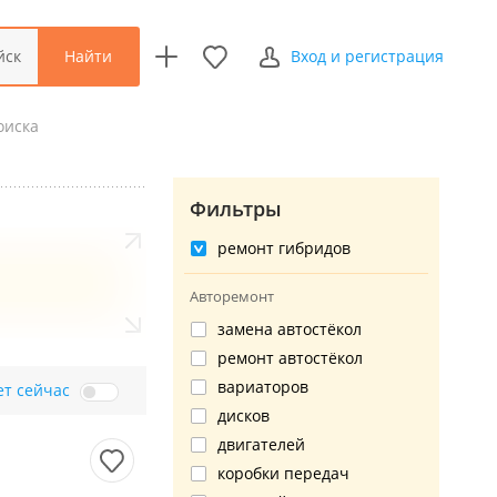
Найти
йск
Вход и регистрация
оиска
Фильтры
ремонт гибридов
Авторемонт
замена автостёкол
ремонт автостёкол
вариаторов
ет сейчас
дисков
двигателей
коробки передач