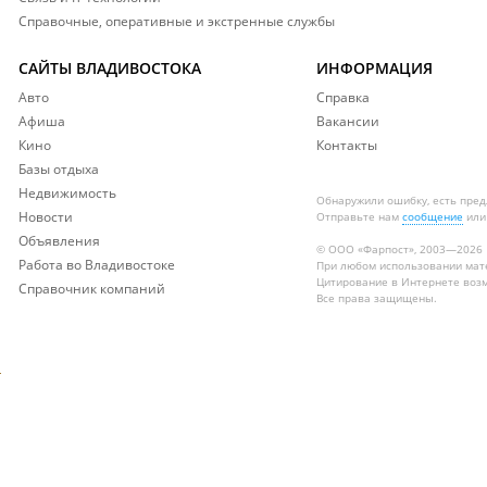
Справочные, оперативные и экстренные службы
САЙТЫ ВЛАДИВОСТОКА
ИНФОРМАЦИЯ
Авто
Справка
Афиша
Вакансии
Кино
Контакты
Базы отдыха
Недвижимость
Обнаружили ошибку, есть пре
Новости
Отправьте нам
сообщение
или
Объявления
© ООО «Фарпост», 2003—2026
Работа во Владивостоке
При любом использовании ма
Цитирование в Интернете возм
Справочник компаний
Все права защищены.