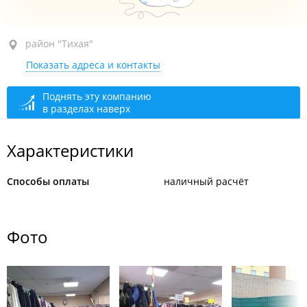
район "Тихая", ул. Добровольского, 35
район "Тихая"
Показать адреса и контакты
1-й этаж
закрыто, откроется в 09:00
Поднять эту компанию
в разделах наверх
Характеристики
Способы оплаты
наличный расчёт
Фото