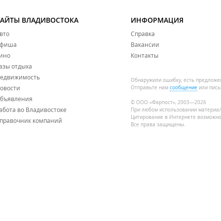
САЙТЫ ВЛАДИВОСТОКА
ИНФОРМАЦИЯ
вто
Справка
фиша
Вакансии
ино
Контакты
азы отдыха
едвижимость
Обнаружили ошибку, есть предложе
овости
Отправьте нам
сообщение
или пись
бъявления
© ООО «Фарпост», 2003—2026
абота во Владивостоке
При любом использовании материа
Цитирование в Интернете возможно
правочник компаний
Все права защищены.