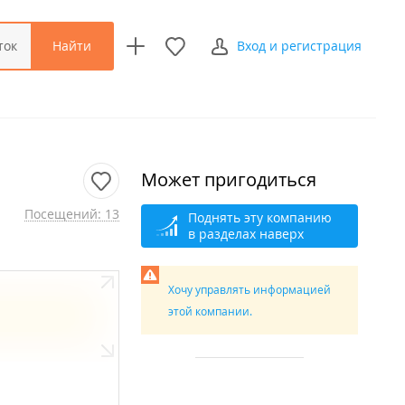
Найти
ток
Вход и регистрация
Может пригодиться
Посещений: 13
Поднять эту компанию
в разделах наверх
Хочу управлять информацией
этой компании.