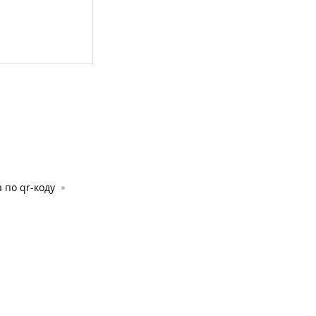
 по qr-коду