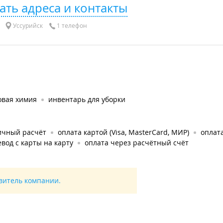
ать адреса и контакты
Уссурийск
1 телефон
овая химия
инвентарь для уборки
ичный расчёт
оплата картой (Visa, MasterCard, МИР)
оплата
вод с карты на карту
оплата через расчётный счёт
авитель компании.