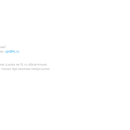
ния?
мо:
spr@VL.ru
лов
ссылка на VL.ru
обязательна.
 только при наличии гиперссылки.