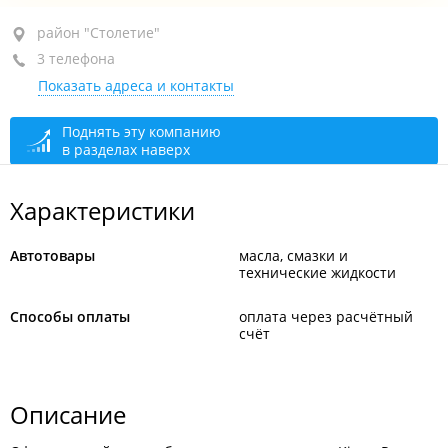
район "Столетие", пр-т 100-летия Владивостока, 57Б
район "Столетие"
3 телефона
4-й этаж, оф. 401
Показать адреса и контакты
+7 (423) 233-48-91
+7 (423) 233-49-91
Поднять эту компанию
в разделах наверх
+7 914 707-25-87
закрыто, откроется в 09:00
Характеристики
Автотовары
масла, смазки и
технические жидкости
Способы оплаты
оплата через расчётный
счёт
Описание