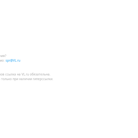
ния?
мо:
spr@VL.ru
лов
ссылка на VL.ru
обязательна.
 только при наличии гиперссылки.