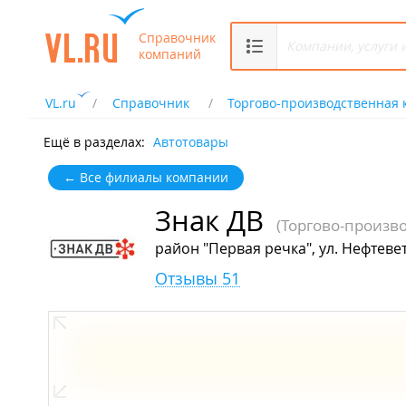
Справочник
компаний
VL.ru
Справочник
Торгово-производственная
Ещё в разделах:
Автотовары
← Все филиалы компании
Знак ДВ
(Торгово-произв
район "Первая речка", ул. Нефтевет
Отзывы 51