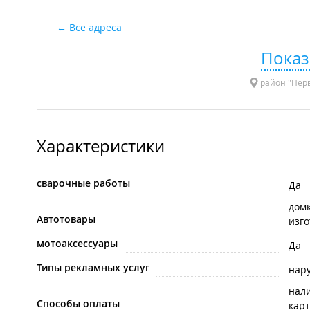
Все адреса
Показ
район "Перв
Характеристики
сварочные работы
Да
дом
Автотовары
изго
мотоаксессуары
Да
Типы рекламных услуг
нар
нал
Способы оплаты
карт