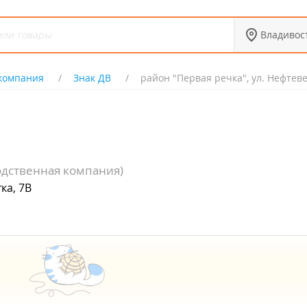
Владивос
 компания
Знак ДВ
район "Первая речка", ул. Нефтеве
одственная компания)
ка, 7В