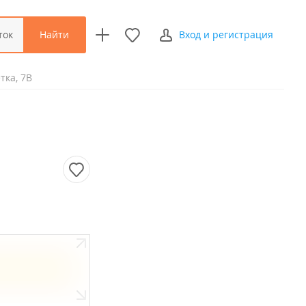
Найти
ток
Вход и регистрация
тка, 7В