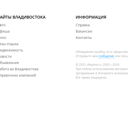
САЙТЫ ВЛАДИВОСТОКА
ИНФОРМАЦИЯ
вто
Справка
фиша
Вакансии
ино
Контакты
азы отдыха
едвижимость
Обнаружили ошибку, есть предложе
овости
Отправьте нам
сообщение
или пись
бъявления
© ООО «Фарпост», 2003—2026
абота во Владивостоке
При любом использовании материа
Цитирование в Интернете возможно
правочник компаний
Все права защищены.