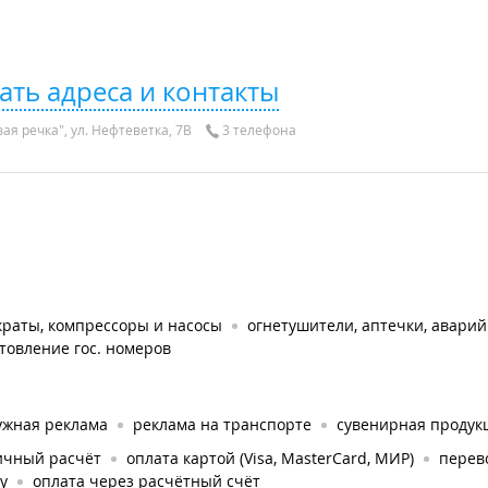
ать адреса и контакты
ая речка", ул. Нефтеветка, 7В
3 телефона
краты, компрессоры и насосы
огнетушители, аптечки, авари
товление гос. номеров
ужная реклама
реклама на транспорте
сувенирная продук
ичный расчёт
оплата картой (Visa, MasterCard, МИР)
перев
у
оплата через расчётный счёт