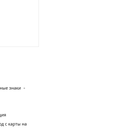
йные знаки
ция
од с карты на