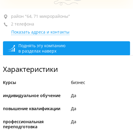
район "64, 71 микрорайоны", ул. Каплунова, 5
район "64, 71 микрорайоны"
2 телефона
кв. 36
Показать адреса и контакты
+7 924 238-82-99
+7 (423) 263-13-63
Поднять эту компанию
в разделах наверх
открыто: 09:00–17:00, перерыв через 9 мин.
Характеристики
Курсы
бизнес
индивидуальное обучение
Да
повышение квалификации
Да
профессиональная
Да
переподготовка