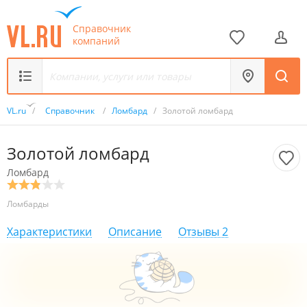
Справочник
компаний
VL.ru
/
Справочник
/
Ломбард
/
Золотой ломбард
Золотой ломбард
Ломбард
Ломбарды
Характеристики
Описание
Отзывы
2