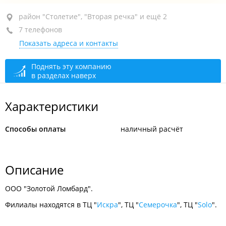
район "Столетие", пр-т 100-летия Владивостока, 42А
район "Столетие", "Вторая речка" и ещё 2
7 телефонов
ТЦ "Искра", пом. 77
Показать адреса и контакты
+7 (423) 248-98-87
+7 902 485-98-87
Поднять эту компанию
в разделах наверх
сегодня закрыто
Характеристики
Способы оплаты
наличный расчёт
Описание
ООО "Золотой Ломбард".
Филиалы находятся в ТЦ "
Искра
", ТЦ "
Семерочка
", ТЦ "
Solo
".