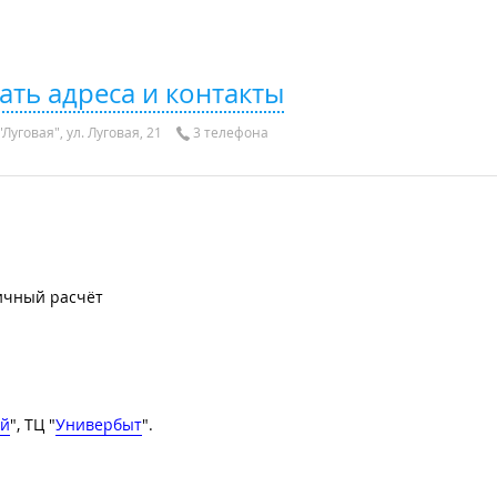
ать адреса и контакты
Луговая", ул. Луговая, 21
3 телефона
ичный расчёт
ий
", ТЦ "
Универбыт
".