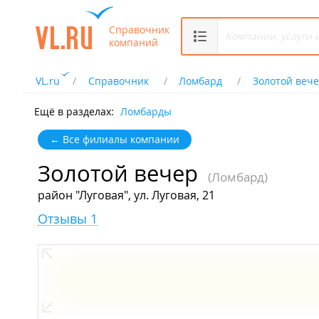
Справочник
компаний
VL.ru
Справочник
Ломбард
Золотой веч
Ещё в разделах:
Ломбарды
← Все филиалы компании
Золотой вечер
(Ломбард)
район "Луговая", ул. Луговая, 21
Отзывы 1