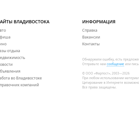
САЙТЫ ВЛАДИВОСТОКА
ИНФОРМАЦИЯ
вто
Справка
фиша
Вакансии
ино
Контакты
азы отдыха
едвижимость
Обнаружили ошибку, есть предложе
овости
Отправьте нам
сообщение
или пись
бъявления
© ООО «Фарпост», 2003—2026
абота во Владивостоке
При любом использовании материа
Цитирование в Интернете возможно
правочник компаний
Все права защищены.