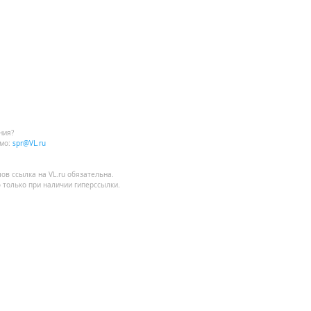
ния?
мо:
spr@VL.ru
лов
ссылка на VL.ru
обязательна.
 только при наличии гиперссылки.