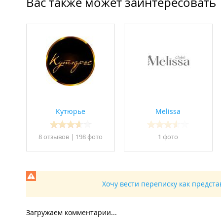
Вас также может заинтересовать
Кутюрье
Melissa
8 отзывов
|
198 фото
1 фото
Хочу вести переписку как предст
Загружаем комментарии...