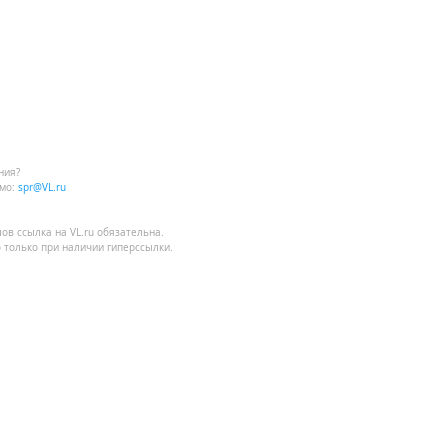
ния?
мо:
spr@VL.ru
лов
ссылка на VL.ru
обязательна.
 только при наличии гиперссылки.