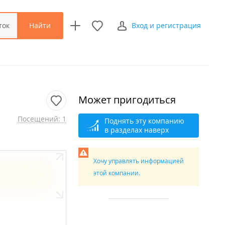
Найти
ток
Вход и регистрация
Может пригодиться
Посещений: 1
Поднять эту компанию
в разделах наверх
Хочу управлять информацией
этой компании.