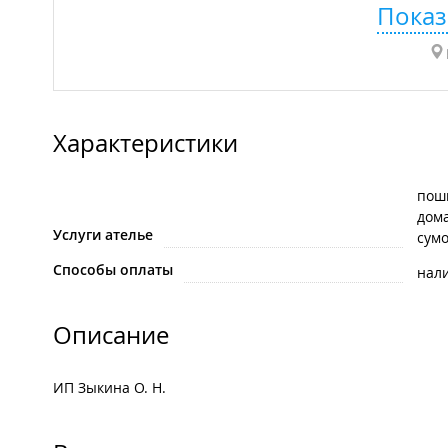
Показ
Характеристики
пош
дом
Услуги ателье
сум
Способы оплаты
нал
Описание
ИП Зыкина О. Н.