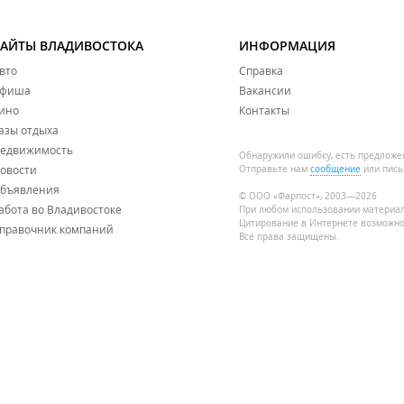
САЙТЫ ВЛАДИВОСТОКА
ИНФОРМАЦИЯ
вто
Справка
фиша
Вакансии
ино
Контакты
азы отдыха
едвижимость
Обнаружили ошибку, есть предложе
овости
Отправьте нам
сообщение
или пись
бъявления
© ООО «Фарпост», 2003—2026
абота во Владивостоке
При любом использовании материа
Цитирование в Интернете возможно
правочник компаний
Все права защищены.