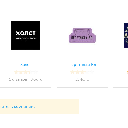
Холст
Перетяжка Вл
5 отзывов
|
3 фото
53 фото
авитель компании.