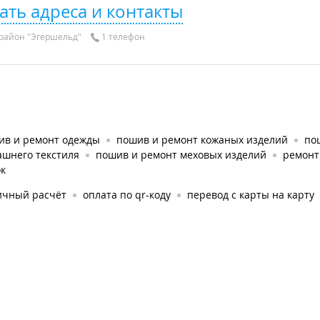
ать адреса и контакты
район "Эгершельд"
1 телефон
ив и ремонт одежды
пошив и ремонт кожаных изделий
по
ашнего текстиля
пошив и ремонт меховых изделий
ремонт
ок
ичный расчёт
оплата по qr-коду
перевод с карты на карту