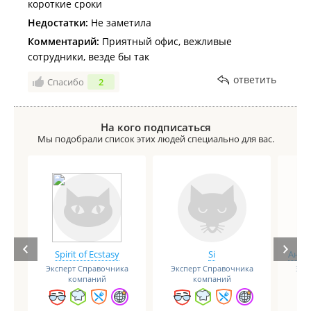
короткие сроки
Недостатки:
Не заметила
Комментарий:
Приятный офис, вежливые
сотрудники, везде бы так
ответить
Спасибо
2
На кого подписаться
Мы подобрали список этих людей специально для вас.
Spirit of Ecstasy
Si
Анге
Эксперт Справочника
Эксперт Справочника
Экс
компаний
компаний