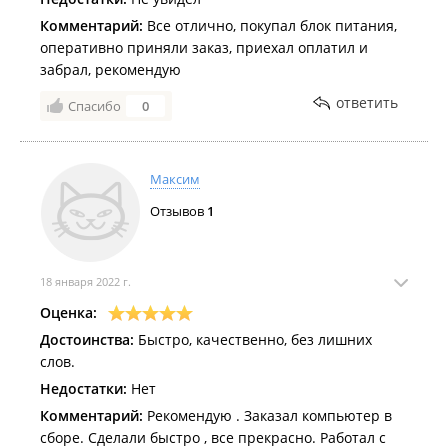
Телефоны проводные;
Телефоны DECT;
Комментарий:
Все отлично, покупал блок питания,
Офисные АТС;
оперативно приняли заказ, приехал оплатил и
Телефаксы;
забрал, рекомендую
Оборудование xDSL;
Оборудование IP телефонии.
ответить
Спасибо
0
Максим
Отзывов
1
18 января 2022 г.
Оценка:
Достоинства:
Быстро, качественно, без лишних
слов.
Недостатки:
Нет
Комментарий:
Рекомендую . Заказал компьютер в
сборе. Сделали быстро , все прекрасно. Работал с