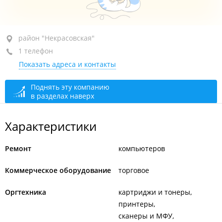
район "Некрасовская", ул. Некрасовская, 88А
район "Некрасовская"
1 телефон
оф. 1
Показать адреса и контакты
+7 (423) 244-66-00
сегодня закрыто
Поднять эту компанию
в разделах наверх
Характеристики
Ремонт
компьютеров
Коммерческое оборудование
торговое
Оргтехника
картриджи и тонеры
принтеры
сканеры и МФУ