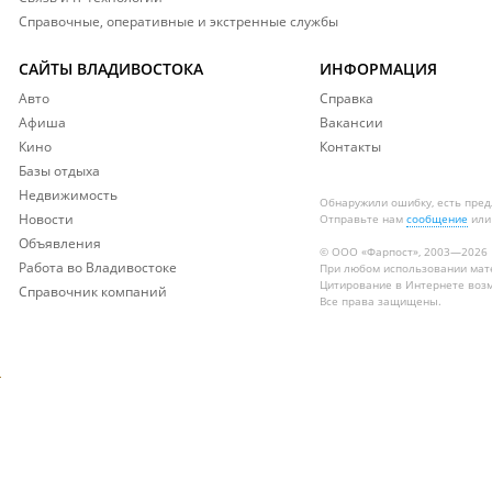
Справочные, оперативные и экстренные службы
САЙТЫ ВЛАДИВОСТОКА
ИНФОРМАЦИЯ
Авто
Справка
Афиша
Вакансии
Кино
Контакты
Базы отдыха
Недвижимость
Обнаружили ошибку, есть пре
Новости
Отправьте нам
сообщение
или
Объявления
© ООО «Фарпост», 2003—2026
Работа во Владивостоке
При любом использовании ма
Цитирование в Интернете возм
Справочник компаний
Все права защищены.