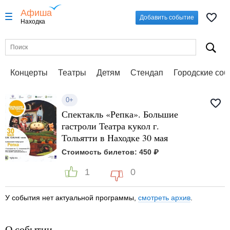
Афиша
Добавить событие
Находка
Концерты
Театры
Детям
Стендап
Городские со
0+
Спектакль «Репка». Большие
гастроли Театра кукол г.
Тольятти в Находке 30 мая
Стоимость билетов: 450 ₽
1
0
У события нет актуальной программы,
смотреть архив
.
О событии