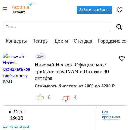
Афиша
Добавить событие
Находка
Концерты
Театры
Детям
Стендап
Городские со
12+
Николай Носков. Официальное
трибьют-шоу IVAN в Находке 30
октября
Стоимость билетов: от 2000 до 4200 ₽
6
4
пт
30 окт.
Вся
19:00
программа
Центр культуры