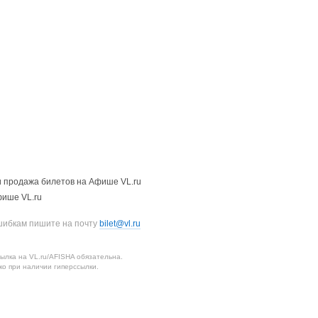
 продажа билетов на Афише VL.ru
фише VL.ru
шибкам пишите на почту
bilet@vl.ru
лка на VL.ru/AFISHA обязательна.
о при наличии гиперссылки.