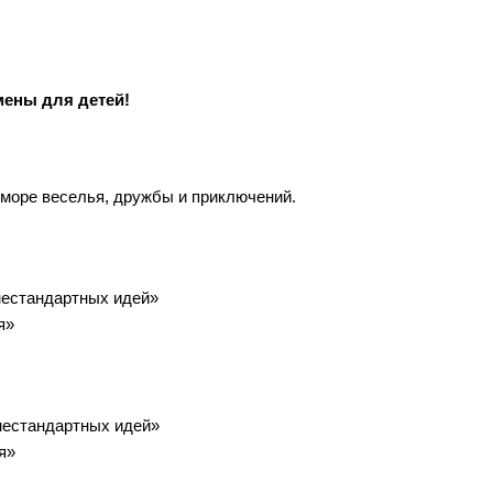
мены для детей!
ь море веселья, дружбы и приключений.
нестандартных идей»
я»
нестандартных идей»
я»