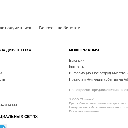
ак получить чек
Вопросы по билетам
ВЛАДИВОСТОКА
ИНФОРМАЦИЯ
Вакансии
Контакты
ха
Информационное сотрудничество и
сть
Правила публикации события на А
По вопросам, предложениям или о
я
© ООО "Примнет"
При любом использовании материалов ссы
 компаний
Цитирование в Интернете возможно тольк
Все права защищены.
ЦИАЛЬНЫХ СЕТЯХ