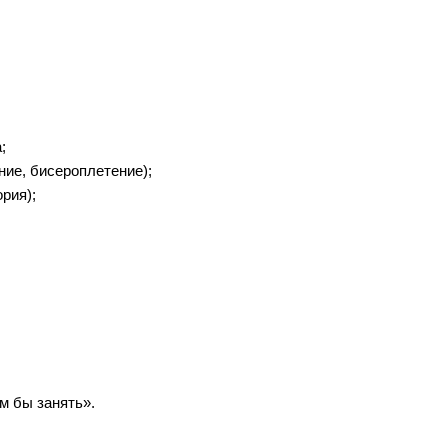
;
ние, бисероплетение);
рия);
ем бы занять».