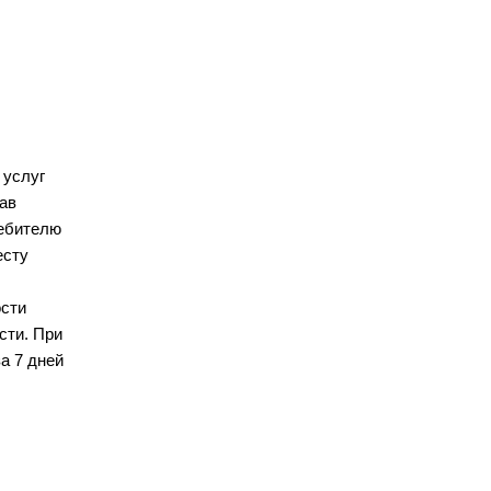
услуг 
в 
ебителю 
сту 
сти 
ти. При 
 7 дней 