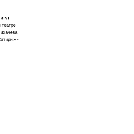
титут
 театре
Чихачева,
Сатиры» -