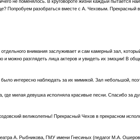
ничего не поменялось. В круговороте жизни каждый пытается на
ще? Попробуем разобраться вместе с А. Чеховым. Прекрасный в
, отдельного внимания заслуживает и сам камерный зал, которы
но и можно разглядеть лица актеров и увидеть их эмоции! В общ
 было интересно наблюдать за их мимикой. Зал небольшой, поэ
а, где милая девушка исполняла красивые песни. Спасибо за д
роздовский великолепны! Прекрасный Чехов в прекрасном испол
театра А. Рыбникова, ГМУ имени Гнесиных (педагог М.А. Ошеров