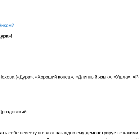
ёнком?
Дура»!
Чехова («Дура», «Хороший конец», «Длинный язык», «Ушла», «Р
Дроздовский
ать себе невесту и сваха наглядно ему демонстрирует с какими