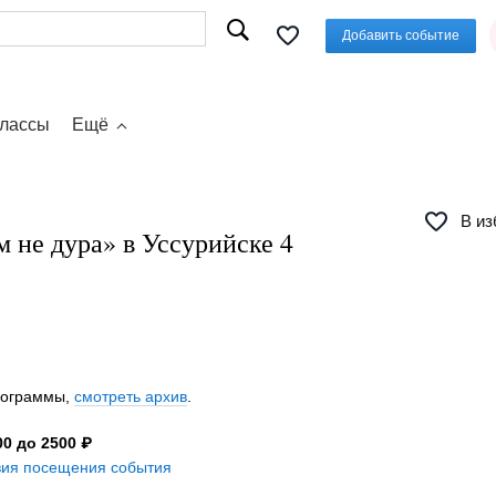
Добавить событие
классы
Ещё
В из
 не дура» в Уссурийске 4
программы,
смотреть архив
.
0 до 2500 ₽
вия посещения события