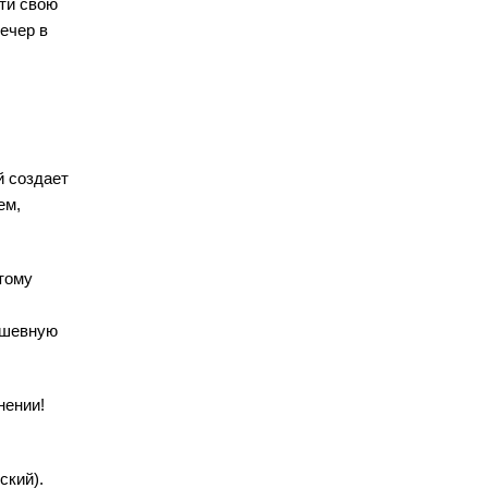
йти свою
ечер в
й создает
ем,
тому
ушевную
нении!
ский).