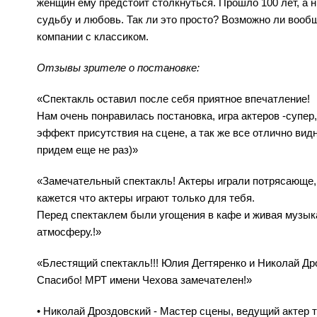
женщин ему предстоит столкнуться. Прошло 100 лет, а 
судьбу и любовь. Так ли это просто? Возможно ли вооб
компании с классиком.
Отзывы зрителе о постановке:
«Спектакль оставил после себя приятное впечатление!
Нам очень понравилась постановка, игра актеров -супер
эффект присутствия на сцене, а так же все отлично вид
придем еще не раз)»
«Замечательный спектакль! Актеры играли потрясающе,
кажется что актеры играют только для тебя.
Перед спектаклем были угощения в кафе и живая музык
атмосферу.!»
«Блестящий спектакль!!! Юлия Дегтяренко и Николай Д
Спасибо! МРТ имени Чехова замечателен!»
• Николай Дроздовский - Мастер сцены, ведущий актер 