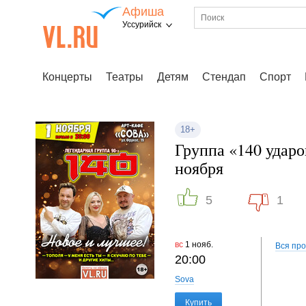
Афиша
Уссурийск
Концерты
Театры
Детям
Стендап
Спорт
18+
Группа «140 ударо
ноября
5
1
вс
1 нояб.
Вся пр
20:00
Sova
Купить