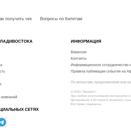
ак получить чек
Вопросы по билетам
ВЛАДИВОСТОКА
ИНФОРМАЦИЯ
Вакансии
Контакты
ха
Информационное сотрудничество и
сть
Правила публикации события на А
По вопросам, предложениям или о
я
© ООО "Примнет"
При любом использовании материалов ссы
 компаний
Цитирование в Интернете возможно тольк
Все права защищены.
ЦИАЛЬНЫХ СЕТЯХ