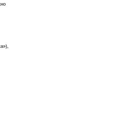
жно
а»),