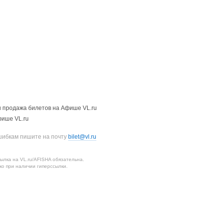
 продажа билетов на Афише VL.ru
фише VL.ru
шибкам пишите на почту
bilet@vl.ru
лка на VL.ru/AFISHA обязательна.
о при наличии гиперссылки.