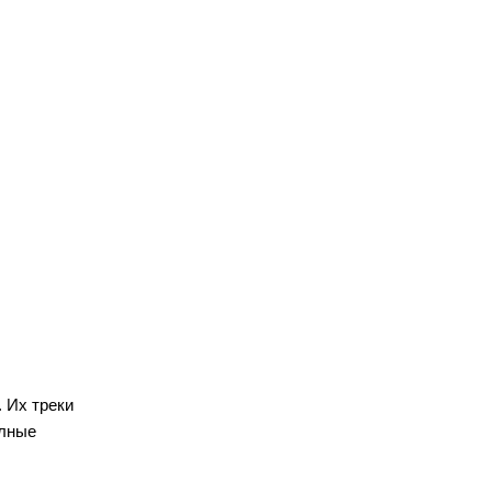
 Их треки
олные