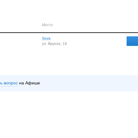
Место
Sova
ул. Фрунзе, 19
ть вопрос
на Афише