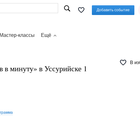
Добавить событие
Мастер-классы
Ещё
В из
в в минуту» в Уссурийске 1
ограмма