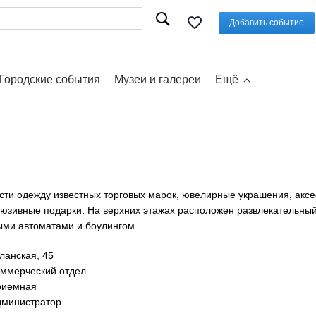
Добавить событие
Городские события
Музеи и галереи
Ещё
сти одежду известных торговых марок, ювелирные украшения, аксе
люзивные подарки. На верхних этажах расположен развлекательный
ми автоматами и боулингом.
ланская, 45
коммерческий отдел
приемная
администратор