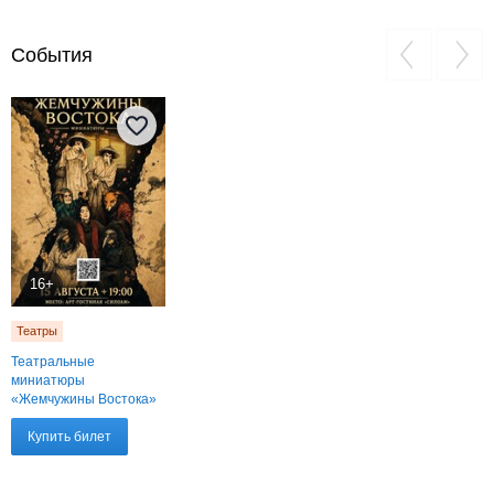
События
16+
Театры
Театральные
миниатюры
«Жемчужины Востока‎»
Купить билет