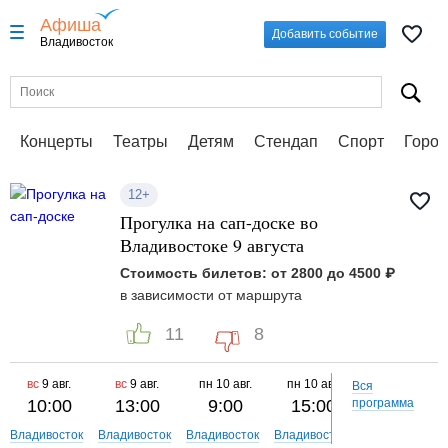
Афиша
Добавить событие
Владивосток
Концерты
Театры
Детям
Стендап
Спорт
Город
12+
Прогулка на сап-доске во
Владивостоке 9 августа
Стоимость билетов: от 2800 до 4500 ₽
в зависимости от маршрута
11
8
вс
9 авг.
вс
9 авг.
пн
10 авг.
пн
10 авг.
пн
10 авг.
Вся
10:00
13:00
9:00
15:00
программа
18:00
Владивосток
Владивосток
Владивосток
Владивосток
Владивосток