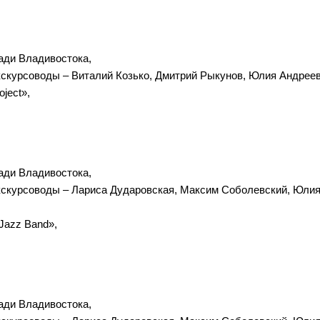
ади Владивостока,
экскурсоводы – Виталий Козько, Дмитрий Рыкунов, Юлия Андреев
ject»,
ади Владивостока,
экскурсоводы – Лариса Дударовская, Максим Соболевский, Юли
Jazz Band»,
ади Владивостока,