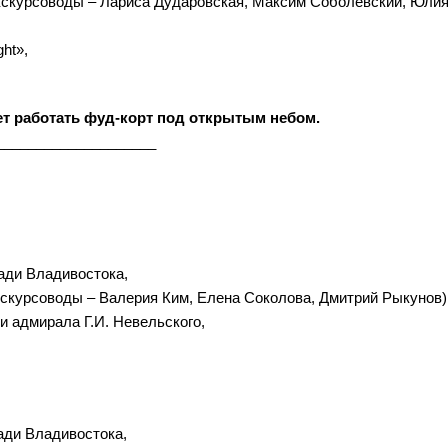
экскурсоводы – Лариса Дударовская, Максим Соболевский, Юли
ht»,
дет работать фуд-корт под открытым небом.
____________________
ади Владивостока,
экскурсоводы – Валерия Ким, Елена Соколова, Дмитрий Рыкунов)
и адмирала Г.И. Невельского,
ади Владивостока,