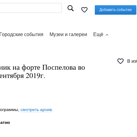
Добавить событие
Городские события
Музеи и галереи
Ещё
В из
ик на форте Поспелова во
ентября 2019г.
программы,
смотреть архив
.
латно