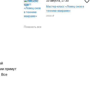
10 августа, 17:30
Мастер-класс «Ловец снов в
технике макраме»
3500 ₽
Показать все
ой
нии примут
. Все