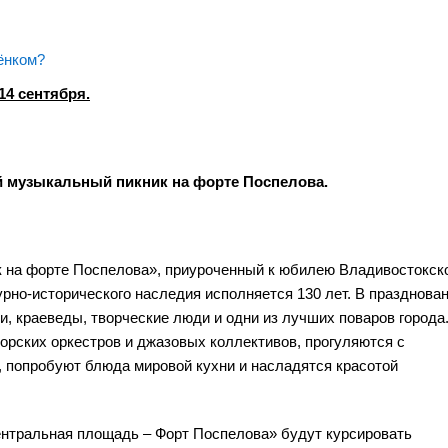
ёнком?
14 сентября.
ой музыкальный пикник на форте Поспелова.
ик на форте Поспелова», приуроченный к юбилею Владивостокск
урно-исторического наследия исполняется 130 лет. В празднова
ки, краеведы, творческие люди и одни из лучших поваров города
рских оркестров и джазовых коллективов, прогуляются с
, попробуют блюда мировой кухни и насладятся красотой
ентральная площадь – Форт Поспелова» будут курсировать