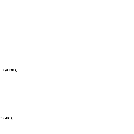
ыкунов),
зько),