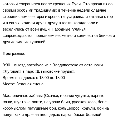
который сохранился после крещения Руси. Это праздник со
своими особыми традициями: в течение недели славяне
строили снежные горы и крепости, устраивали катанья с гор
и в санях, ходили друг к другу в гости, колядовали и
веселились от всей души! Народные гулянья
сопровождаются поеданием несметного количества блинов и
других зимних кушаний.
Программа:
9:30 – выезд автобуса из г. Владивостока от остановки
«Луговая» в парк «Штыковские пруды».
Время праздника: с 13:00 до 18:00
Место: Зеленая сцена
Масленичные забавы (Скачки, горячие чугунки, парные
гонки, шустрые лапти, не урони блин, русская коса, бег с
коромыслом, петушиные бои, кольцеброс, ходули, бой на
подушках и др. – на площадках парка: баскетбольной