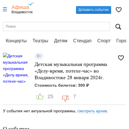
Афиша
Добавить событие
Владивосток
Концерты
Театры
Детям
Стендап
Спорт
Город
0+
Детская музыкальная программа
«Делу-время, потехе-час» во
Владивостоке 28 января 2024г.
Стоимость билетов: 300 ₽
25
7
У события нет актуальной программы,
смотреть архив
.
О событии