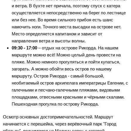
и ветра. В бухте нет причала, поэтому спуск с катера
осуществляется непосредственно на берег по лестнице
или без нее. Во время сильного прибоя есть шанс
намочить ноги. Точного места высадки на острове нет.
Место определяется капитаном и зависит от
направления ветра и высоты волны.
09:30 - 17:00
– отдых на острове Рикорда. На нашем
маршруте можно всё! Можно целый день провести на
пляже. Можно немного прогуляться и пойти купаться,
загорать. А можно обойти весь остров по нашему
маршруту. Остров Рикорда - самый большой,
необитаемый остров архипелага императрицы Евгении, с
галечными и песчано-галечными пляжами, видовыми
площадками, отвесными красными и чёрными скалами.
Пешеходная прогулка по острову Рикорда.
Осмотр основных достопримечательностей. Маршрут
начинается с перешейка, через верёвочный парк "Город
обезьян", поднимемся на Малину сопку, с которой