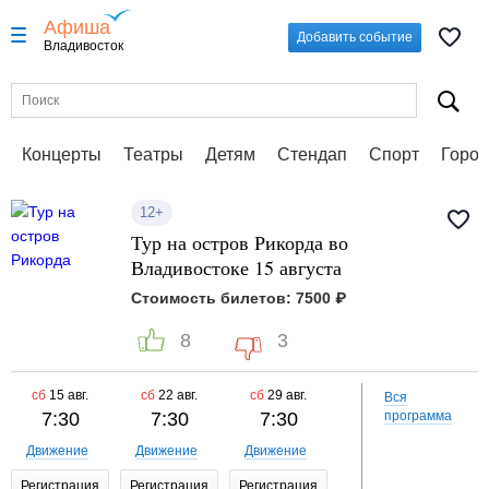
Афиша
Добавить событие
Владивосток
Концерты
Театры
Детям
Стендап
Спорт
Город
12+
Тур на остров Рикорда во
Владивостоке 15 августа
Стоимость билетов: 7500 ₽
8
3
сб
15 авг.
сб
22 авг.
сб
29 авг.
Вся
7:30
7:30
7:30
программа
Движение
Движение
Движение
Регистрация
Регистрация
Регистрация