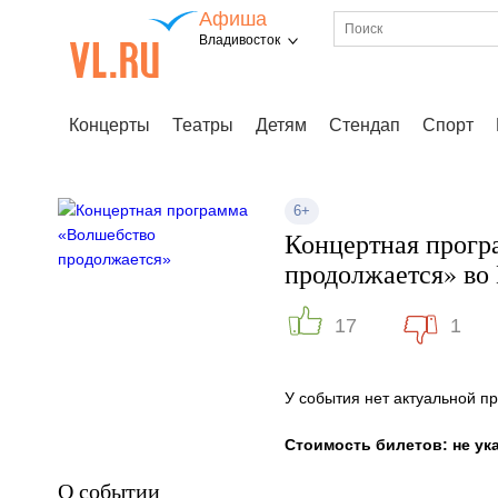
Афиша
Владивосток
Концерты
Театры
Детям
Стендап
Спорт
6+
Концертная прогр
продолжается» во 
17
1
У события нет актуальной 
Стоимость билетов: не ук
О событии