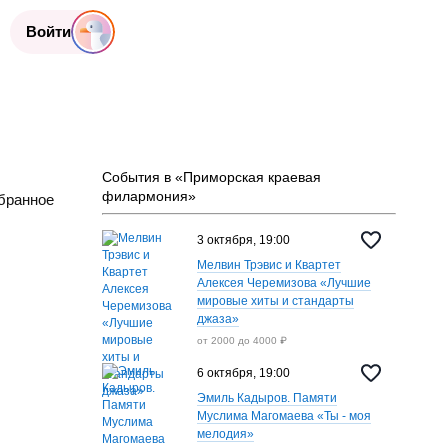
Войти
События в «Приморская краевая
филармония»
бранное
3 октября, 19:00
Мелвин Трэвис и Квартет
Алексея Черемизова «‎Лучшие
мировые хиты и стандарты
джаза»
от 2000 до 4000 ₽
6 октября, 19:00
Эмиль Кадыров. Памяти
Муслима Магомаева «Ты - моя
мелодия»