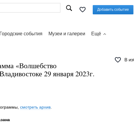
Добавить событие
Городские события
Музеи и галереи
Ещё
В из
амма «Волшебство
Владивостоке 29 января 2023г.
программы,
смотреть архив
.
азана