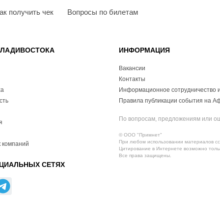
ак получить чек
Вопросы по билетам
ВЛАДИВОСТОКА
ИНФОРМАЦИЯ
Вакансии
Контакты
ха
Информационное сотрудничество и
сть
Правила публикации события на А
По вопросам, предложениям или о
я
© ООО "Примнет"
При любом использовании материалов ссы
 компаний
Цитирование в Интернете возможно тольк
Все права защищены.
ЦИАЛЬНЫХ СЕТЯХ