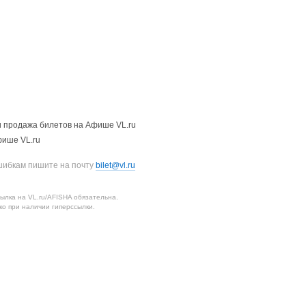
 продажа билетов на Афише VL.ru
фише VL.ru
шибкам пишите на почту
bilet@vl.ru
лка на VL.ru/AFISHA обязательна.
о при наличии гиперссылки.