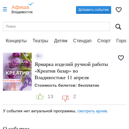
Афиша
Добавить событие
Владивосток
Концерты
Театры
Детям
Стендап
Спорт
Город
6+
Ярмарка изделий ручной работы
«Креатив базар» во
Владивостоке 11 апреля
Стоимость билетов: бесплатно
13
2
У события нет актуальной программы,
смотреть архив
.
О событии