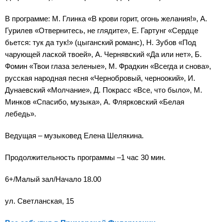
В программе: М. Глинка «В крови горит, огонь желания!», А.
Гурилев «Отвернитесь, не глядите», Е. Гартунг «Сердце
бьется: тук да тук!» (цыганский романс), Н. Зубов «Под
чарующей лаской твоей», А. Чернявский «Да или нет», Б.
Фомин «Твои глаза зеленые», М. Фрадкин «Всегда и снова»,
русская народная песня «Чернобровый, черноокий», И.
Дунаевский «Молчание», Д. Покрасс «Все, что было», М.
Минков «Спасибо, музыка», А. Флярковский «Белая
лебедь».
Ведущая – музыковед Елена Шелякина.
Продолжительность программы –1 час 30 мин.
6+/Малый зал/Начало 18.00
ул. Светланская, 15