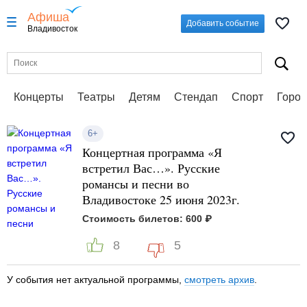
Афиша
Добавить событие
Владивосток
Концерты
Театры
Детям
Стендап
Спорт
Город
6+
Концертная программа «Я
встретил Вас…». Русские
романсы и песни во
Владивостоке 25 июня 2023г.
Стоимость билетов: 600 ₽
8
5
У события нет актуальной программы,
смотреть архив
.