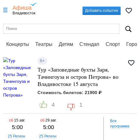
Афиша
Добавить событие
Владивосток
Концерты
Театры
Детям
Стендап
Спорт
Город
6+
Тур «Заповедные бухты Заря,
Тачингоуза и остров Петрова» во
Владивостоке 15 августа
Стоимость билетов: 21900 ₽
4
1
сб
15 авг.
сб
29 авг.
Вся
5:00
5:00
программа
25 Регион
25 Регион