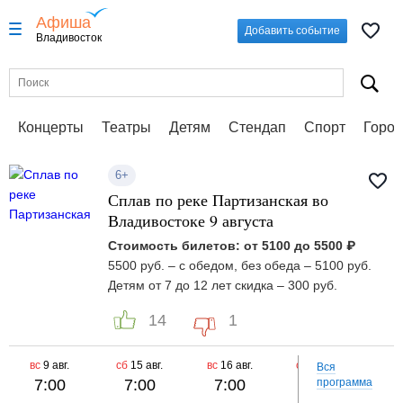
Афиша
Добавить событие
Владивосток
Концерты
Театры
Детям
Стендап
Спорт
Город
6+
Сплав по реке Партизанская во
Владивостоке 9 августа
Стоимость билетов: от 5100 до 5500 ₽
5500 руб. – с обедом, без обеда – 5100 руб.
Детям от 7 до 12 лет скидка – 300 руб.
14
1
вс
9 авг.
сб
15 авг.
вс
16 авг.
сб
22 авг.
вс
Вся
7:00
7:00
7:00
7:00
программа
7