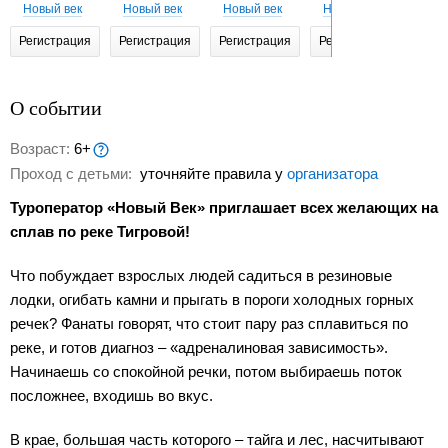
Новый век
Новый век
Новый век
Новый век
Нов
Регистрация
Регистрация
Регистрация
Регистрация
Реги
О событии
Возраст:
6+
Проход с детьми:
уточняйте правила у
организатора
Туроператор «Новый Век» приглашает всех желающих на
сплав по реке Тигровой!
Что побуждает взрослых людей садиться в резиновые
лодки, огибать камни и прыгать в пороги холодных горных
речек? Фанаты говорят, что стоит пару раз сплавиться по
реке, и готов диагноз – «адреналиновая зависимость».
Начинаешь со спокойной речки, потом выбираешь поток
посложнее, входишь во вкус.
В крае, большая часть которого – тайга и лес, насчитывают