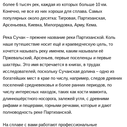
более 6 тысяч рек, каждая из которых больше 10 км.
Конечно, не все из них хороши для сплава. Самых
популярных около десятка: Тигровая, Партизанская,
Арсеньевка, Киевка, Милоградовка, Арму, Кема.
Река Сучан – прежнее название реки Партизанской. Коль
наше путешествие носит ещё и краеведческую цель, то
хочется называть реку именем, каким называли её
Пржевальский, Арсеньев, первые поселенцы и первые
шахтёры. Это имя встречается в книгах, в трудах
исследователей, поскольку Сучанская долина – одно из
богатейших мест в крае по числу, например, следов древних
поселений средневековья и более ранних периодов, по
числу интересных находок, таких как кости мамонта,
длинношёрстного носорога, залежей угля, с древними
рифами и пещерами, горными речками, которые и дают
полноводность реке Партизанской.
На сплаве с вами работают профессиональные