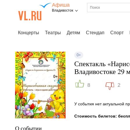
Афиша
Владивосток
Концерты
Театры
Детям
Стендап
Спорт
0+
Спектакль «Нарисо
Владивостоке 29 
8
2
У события нет актуальной 
Стоимость билетов: бесп
О событии