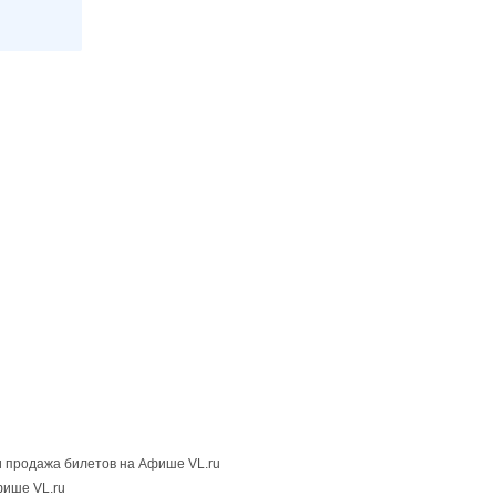
 продажа билетов на Афише VL.ru
фише VL.ru