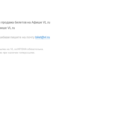
 продажа билетов на Афише VL.ru
фише VL.ru
шибкам пишите на почту
bilet@vl.ru
лка на VL.ru/AFISHA обязательна.
о при наличии гиперссылки.