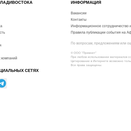
ВЛАДИВОСТОКА
ИНФОРМАЦИЯ
Вакансии
Контакты
ха
Информационное сотрудничество и
сть
Правила публикации события на А
По вопросам, предложениям или о
я
© ООО "Примнет"
При любом использовании материалов ссы
 компаний
Цитирование в Интернете возможно тольк
Все права защищены.
ЦИАЛЬНЫХ СЕТЯХ