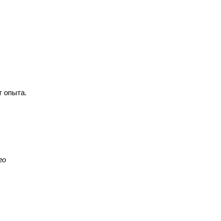
т опыта.
го