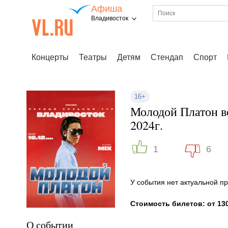
Афиша
Владивосток
Концерты
Театры
Детям
Стендап
Спорт
16+
Молодой Платон в
2024г.
1
6
У события нет актуальной 
Стоимость билетов: от 130
О событии