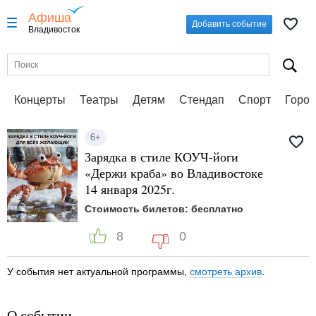
Афиша
Добавить событие
Владивосток
Концерты
Театры
Детям
Стендап
Спорт
Город
6+
Зарядка в стиле КОУЧ-йоги
«Держи краба» во Владивостоке
14 января 2025г.
Стоимость билетов: бесплатно
8
0
У события нет актуальной программы,
смотреть архив
.
О событии