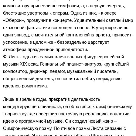
композитору принесли не симфонии, а, в первую очередь,
блестящие увертюры к операм. Одна из них, - к опере
«Оберон», прозвучит в концерте. Удивительный светлый мир
сказочной фантастики воплощен в опере. В увертюре лишь
один эпизод, с мечтательной кантиленой кларнета, приносит
успокоение, в целом же - безраздельно царствует
атмосфера праздничной приподнятости.
Ф. Лист - одна из самых влиятельных фигур европейской
музыки XIX века. Гениальный пианист-виртуоз, крупнейший
композитор, дирижер, педагог, музыкальный писатель,
общественный деятель, он посвятил себя утверждению
идеалов романтизма.
Лишь в зрелые годы, прекратив деятельность
концертирующего пианиста, он обратился к симфоническому
творчеству, где совершил настоящую революцию, воплотив
идею о программной музыке. Он создал новый жанр –
Симфоническую поэму. Почти все поэмы Листа связаны с
литературой. Это древние мифы, образы Шекспира, Гете,