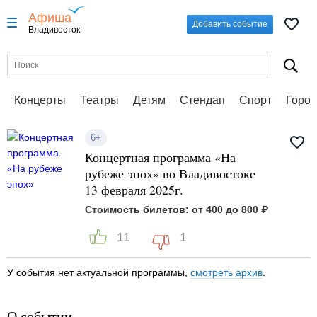
Афиша
Добавить событие
Владивосток
Концерты
Театры
Детям
Стендап
Спорт
Город
6+
Концертная программа «На
рубеже эпох» во Владивостоке
13 февраля 2025г.
Стоимость билетов: от 400 до 800 ₽
11
1
У события нет актуальной программы,
смотреть архив
.
О событии