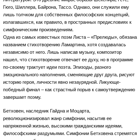
Гюго, Шиллера, Байрона, Тассо. Однако, они служили ему
лишь толчком для собственных философских концепций,
излагавшихся, как правило, в пространных предисловиях к
симфоническим произведениям.
Одна из самых известных поэм Листа – «Прелюды», обязана
названием стихотворению Ламартина, хотя создавалась
независимо от него. Лишь написав музыку, композитор
нашел, что стихотворение отвечает ее духу, но в программе
по-своему трактует идеи поэта. Эпизоды, разного
эмоционального наполнения, сменяющие друг друга, рисуют
историю героя, личности явно незаурядной. Ликующе-
победный финал – как страстный порыв к самоутверждению
завершает поэму.
Бетховен, наследник Гайдна и Моцарта,
революционизировал жанр симфонии, насытив ее
напряженной жизнью, высокими гражданскими идеями,
философскими раздумьями. Симфонии Бетховена стремятся