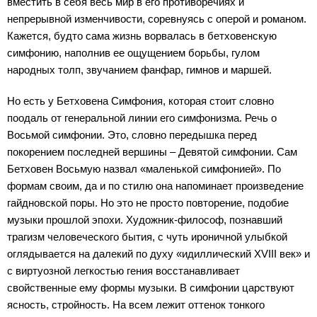
вместить в себя весь мир в его противоречиях и
непрерывной изменчивости, соревнуясь с оперой и романом.
Кажется, будто сама жизнь ворвалась в бетховенскую
симфонию, наполнив ее ощущением борьбы, гулом
народных толп, звучанием фанфар, гимнов и маршей.
Но есть у Бетховена Симфония, которая стоит словно
поодаль от генеральной линии его симфонизма. Речь о
Восьмой симфонии. Это, словно передышка перед
покорением последней вершины – Девятой симфонии. Сам
Бетховен Восьмую назвал «маленькой симфонией». По
формам своим, да и по стилю она напоминает произведение
гайдновской поры. Но это не просто повторение, подобие
музыки прошлой эпохи. Художник-философ, познавший
трагизм человеческого бытия, с чуть ироничной улыбкой
оглядывается на далекий по духу «идиллический XVIII век» и
с виртуозной легкостью гения восстанавливает
свойственные ему формы музыки. В симфонии царствуют
ясность, стройность. На всем лежит оттенок тонкого